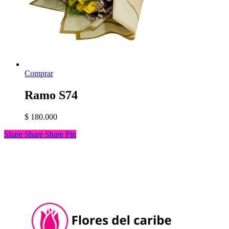
Comprar
Ramo S74
$
180.000
Share
Share
Share
Share
Pin