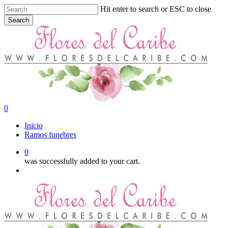
Skip
Hit enter to search or ESC to close
to
Search
main
Close
content
Search
0
Menu
Inicio
Ramos funebres
0
was successfully added to your cart.
Menu