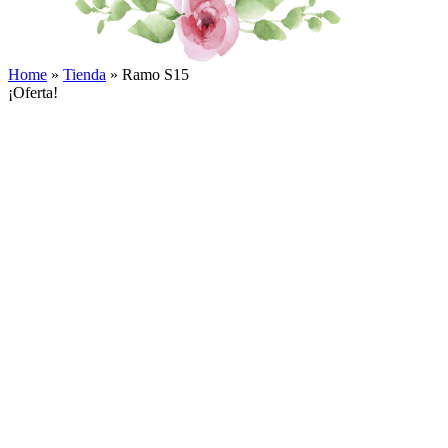
Home
»
Tienda
»
Ramo S15
¡Oferta!