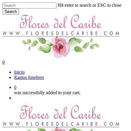
Skip
Hit enter to search or ESC to close
to
Search
main
Close
content
Search
0
Menu
Inicio
Ramos funebres
0
was successfully added to your cart.
Menu