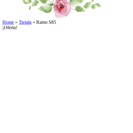
Home
»
Tienda
»
Ramo S85
¡Oferta!